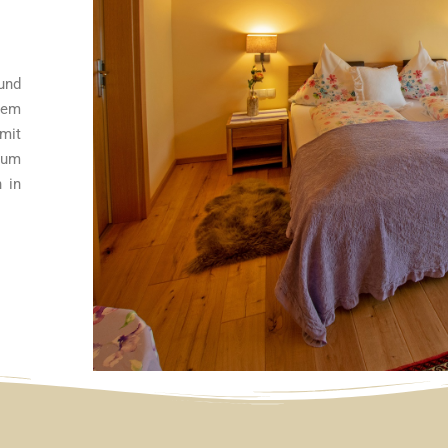
und
nem
mit
zum
 in