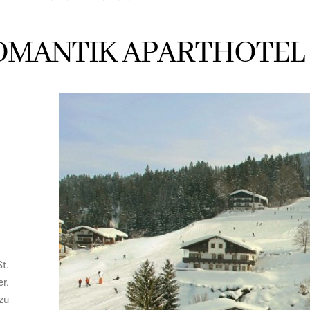
OMANTIK APARTHOTEL
t.
er.
zu